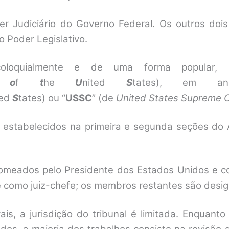
er Judiciário do Governo Federal. Os outros do
 Poder Legislativo.
coloquialmente e de uma forma popular, m
rt
o
f
t
he
U
nited
S
tates), em an
ted
S
tates) ou “
USSC
” (de
United States Supreme 
stabelecidos na primeira e segunda seções do A
nomeados pelo Presidente dos Estados Unidos e 
 como juiz-chefe; os membros restantes são desi
is, a jurisdição do tribunal é limitada. Enquanto