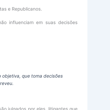
tas e Republicanos.
não influenciam em suas decisões
o objetiva, que toma decisões
creveu.
 julgados por eles, litigantes que