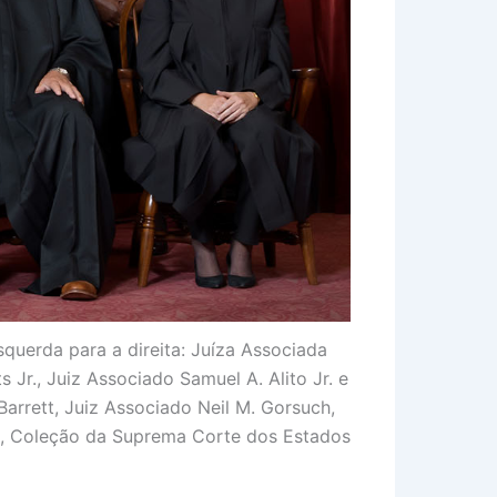
querda para a direita: Juíza Associada
r., Juiz Associado Samuel A. Alito Jr. e
Barrett, Juiz Associado Neil M. Gorsuch,
ng, Coleção da Suprema Corte dos Estados