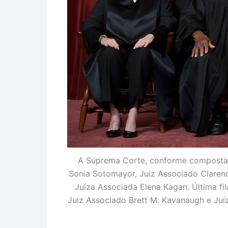
A Suprema Corte, conforme composta de
Sonia Sotomayor, Juiz Associado Clarenc
Juíza Associada Elena Kagan. Última fil
Juiz Associado Brett M. Kavanaugh e Juí