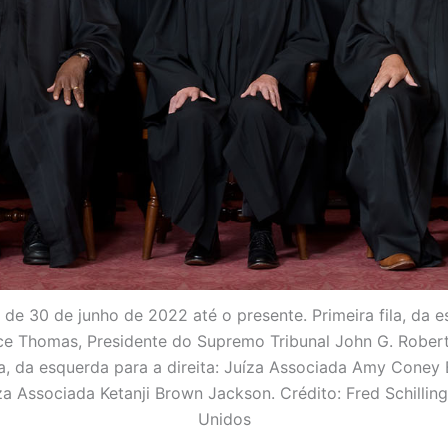
 30 de junho de 2022 até o presente. Primeira fila, da es
e Thomas, Presidente do Supremo Tribunal John G. Roberts J
a, da esquerda para a direita: Juíza Associada Amy Coney 
za Associada Ketanji Brown Jackson. Crédito: Fred Schilli
Unidos