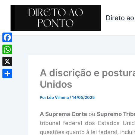
Ir
para
Direto ao
o
conteúdo
Facebook
WhatsApp
A discrição e postu
X
Unidos
Share
Por
Léo Vilhena
/
14/05/2025
A Suprema Corte
ou
Supremo Trib
tribunal federal dos Estados Unid
questões quanto à lei federal, incl