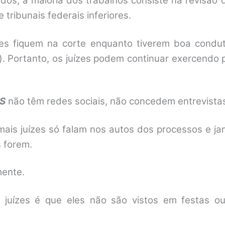
ados, a maioria dos trabalhos consiste na revisã
tribunais federais inferiores.
ízes fiquem na corte enquanto tiverem boa cond
. Portanto, os juízes podem continuar exercendo 
S
não têm redes sociais, não concedem entrevistas
ais juízes só falam nos autos dos processos e ja
s forem.
mente.
s juízes é que eles não são vistos em festas ou