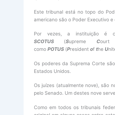
Este tribunal está no topo do Pod
americano são o Poder Executivo e o
Por vezes, a instituição é 
SCOTUS
(
S
upreme
C
ou
como
POTUS
(
P
resident
o
f
t
he
U
ni
Os poderes da Suprema Corte são e
Estados Unidos.
Os juízes (atualmente nove), são 
pelo Senado. Um destes nove serve
Como em todos os tribunais federa