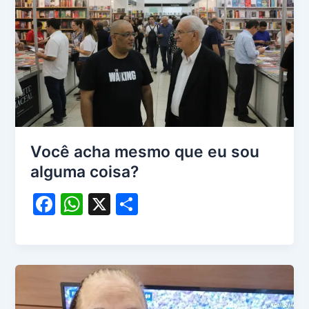
o
p
k
Você acha mesmo que eu sou
alguma coisa?
F
W
X
S
a
h
h
c
at
ar
e
s
e
b
A