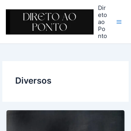
Ir
Dir
para
eto
o
ao
conteúdo
Po
nto
Diversos