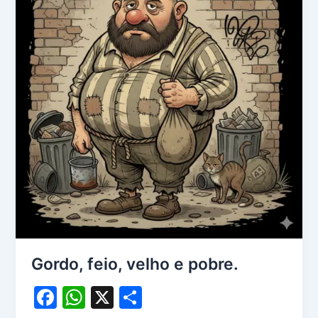
o
p
o
p
k
Gordo, feio, velho e pobre.
F
W
X
S