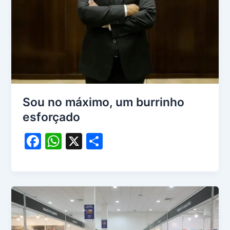
Sou no máximo, um burrinho
esforçado
F
W
X
S
a
h
h
c
at
ar
e
s
e
b
A
o
p