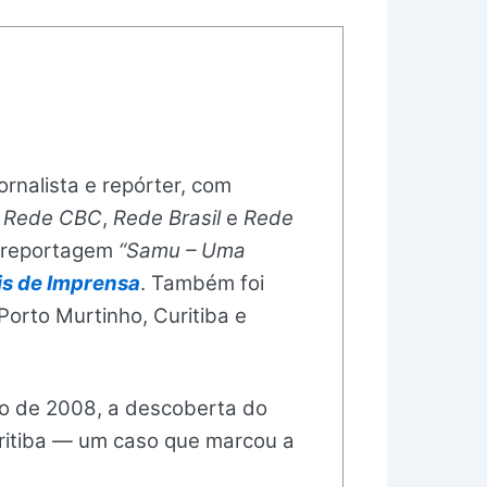
rnalista e repórter, com
,
Rede CBC
,
Rede Brasil
e
Rede
a reportagem
“Samu – Uma
ais de Imprensa
. Também foi
rto Murtinho, Curitiba e
bro de 2008, a descoberta do
ritiba — um caso que marcou a