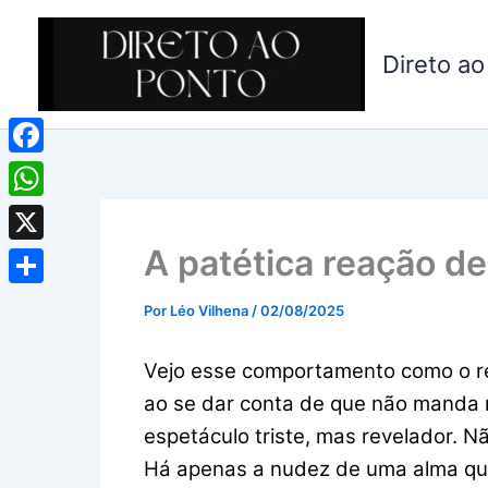
Ir
para
Direto ao
o
conteúdo
Facebook
WhatsApp
A patética reação de
X
Share
Por
Léo Vilhena
/
02/08/2025
Vejo esse comportamento como o ref
ao se dar conta de que não manda 
espetáculo triste, mas revelador. 
Há apenas a nudez de uma alma q