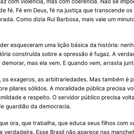
faz com violência, mas com coerência. Não se impõ
de fé. Fé em Deus, fé na justiça que transcende o
urada. Como dizia Rui Barbosa, mais vale um minut
er esqueceram uma lição básica da história: nenh
glória construída sobre a opressão é fugaz. A verda
demorar, mas ela vem. E quando vem, arrasta junto
, os exageros, as arbitrariedades. Mas também é pre
bre pilares sólidos. A moralidade pública precisa vo
mildade e respeito. O servidor público precisa volt
 de guardião da democracia.
 que ora, que trabalha, que educa seus filhos com v
iça verdadeira. Esse Brasil não aparece nas manche