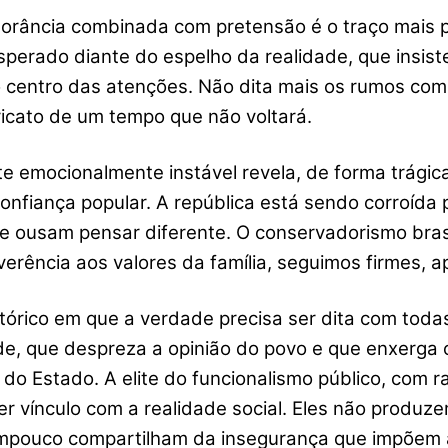
norância combinada com pretensão é o traço mais p
perado diante do espelho da realidade, que insist
 o centro das atenções. Não dita mais os rumos com
icato de um tempo que não voltará.
 emocionalmente instável revela, de forma trágica,
confiança popular. A república está sendo corroída
 ousam pensar diferente. O conservadorismo brasile
erência aos valores da família, seguimos firmes, a
rico em que a verdade precisa ser dita com todas a
ade, que despreza a opinião do povo e que enxer
 do Estado. A elite do funcionalismo público, com
r vínculo com a realidade social. Eles não produz
tampouco compartilham da insegurança que impõem 