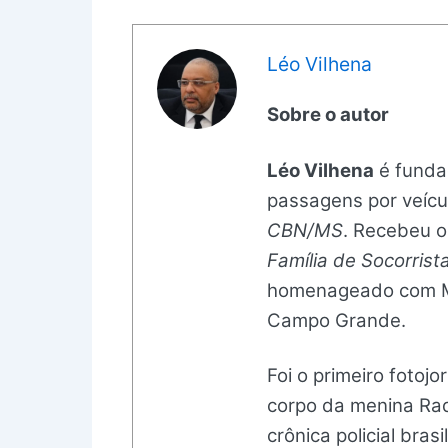
Léo Vilhena
Sobre o autor
Léo Vilhena
é fundad
passagens por veíc
CBN/MS
. Recebeu o
Família de Socorrist
homenageado com Mo
Campo Grande.
Foi o primeiro fotoj
corpo da menina Raq
crônica policial brasil