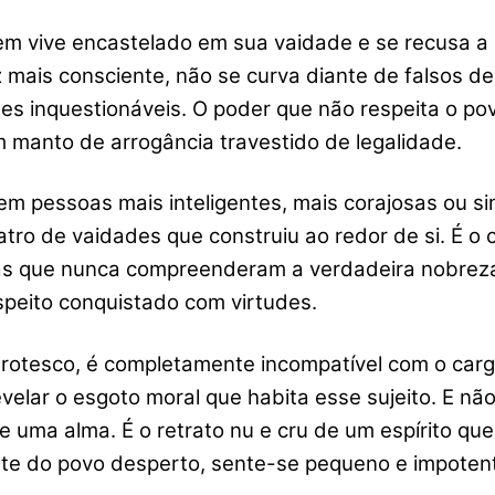
m vive encastelado em sua vaidade e se recusa a a
ez mais consciente, não se curva diante de falsos 
s inquestionáveis. O poder que não respeita o po
m manto de arrogância travestido de legalidade.
em pessoas mais inteligentes, mais corajosas ou s
ro de vaidades que construiu ao redor de si. É o 
cas que nunca compreenderam a verdadeira nobreza
peito conquistado com virtudes.
rotesco, é completamente incompatível com o carg
elar o esgoto moral que habita esse sujeito. E não
e uma alma. É o retrato nu e cru de um espírito qu
ante do povo desperto, sente-se pequeno e impoten