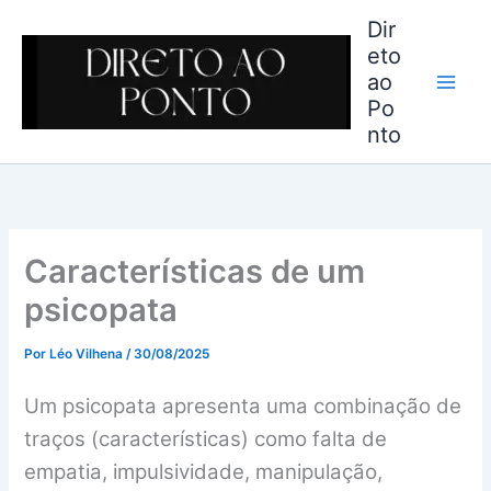
Ir
Dir
para
eto
o
ao
conteúdo
Po
nto
Características de um
psicopata
Por
Léo Vilhena
/
30/08/2025
Um psicopata apresenta uma combinação de
traços (características) como falta de
empatia, impulsividade, manipulação,