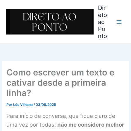
Ir
Dir
para
eto
o
ao
conteúdo
Po
nto
Como escrever um texto e
cativar desde a primeira
linha?
Por
Léo Vilhena
/
03/08/2025
Para início de conversa, que fique claro de
uma vez por todas:
não me considero melhor