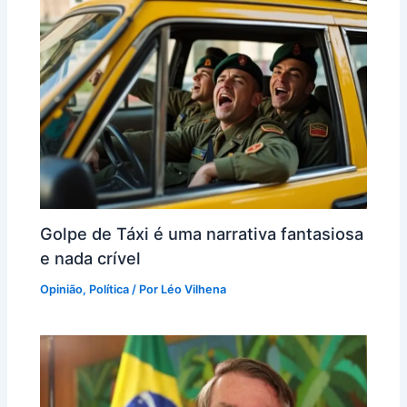
k
Golpe de Táxi é uma narrativa fantasiosa
e nada crível
Opinião
,
Política
/ Por
Léo Vilhena