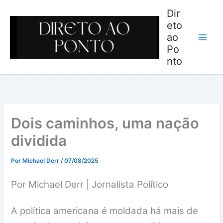
Ir
Dir
para
eto
o
ao
conteúdo
Po
nto
Dois caminhos, uma nação
dividida
Por
Michael Derr
/
07/08/2025
Por Michael Derr | Jornalista Político
A política americana é moldada há mais de