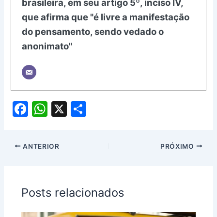
brasileira, em seu artigo 5º, inciso IV,
que afirma que "é livre a manifestação
do pensamento, sendo vedado o
anonimato"
F
W
X
S
a
h
h
c
at
ar
ANTERIOR
PRÓXIMO
e
s
e
b
A
o
p
Posts relacionados
o
p