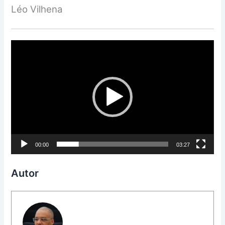
Léo Vilhena
Tocador
de
vídeo
00:00
03:27
Autor