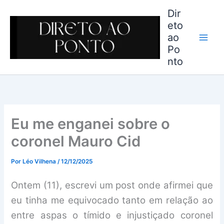
Ir
Dir
para
eto
o
ao
conteúdo
Po
nto
Eu me enganei sobre o
coronel Mauro Cid
Por
Léo Vilhena
/
12/12/2025
Ontem (11), escrevi um post onde afirmei que
eu tinha me equivocado tanto em relação ao
entre aspas o tímido e injustiçado coronel