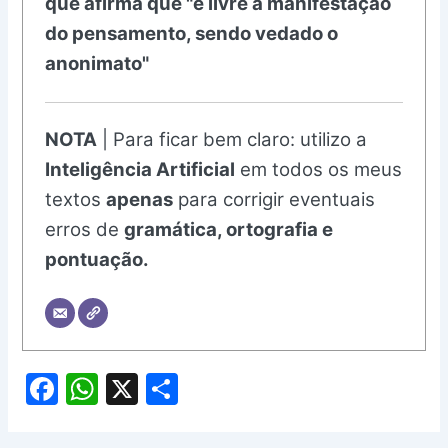
que afirma que "é livre a manifestação
do pensamento, sendo vedado o
anonimato"
NOTA
| Para ficar bem claro: utilizo a
Inteligência Artificial
em todos os meus
textos
apenas
para corrigir eventuais
erros de
gramática, ortografia e
pontuação.
F
W
X
S
a
h
h