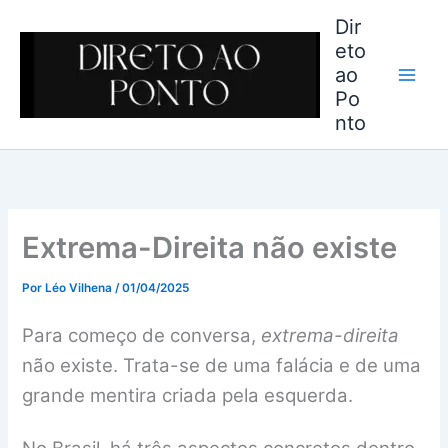
Ir
Dir
para
eto
o
ao
conteúdo
Po
nto
Extrema-Direita não existe
Por
Léo Vilhena
/
01/04/2025
Para começo de conversa,
extrema-direita
não existe. Trata-se de uma falácia e de uma
grande mentira criada pela esquerda.