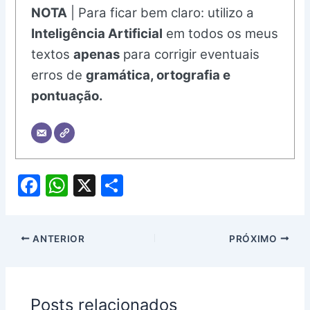
NOTA
| Para ficar bem claro: utilizo a
Inteligência Artificial
em todos os meus
textos
apenas
para corrigir eventuais
erros de
gramática, ortografia e
pontuação.
F
W
X
S
a
h
h
c
at
ar
ANTERIOR
PRÓXIMO
e
s
e
b
A
o
p
Posts relacionados