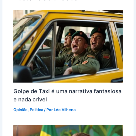
o
p
k
Golpe de Táxi é uma narrativa fantasiosa
e nada crível
Opinião
,
Política
/ Por
Léo Vilhena