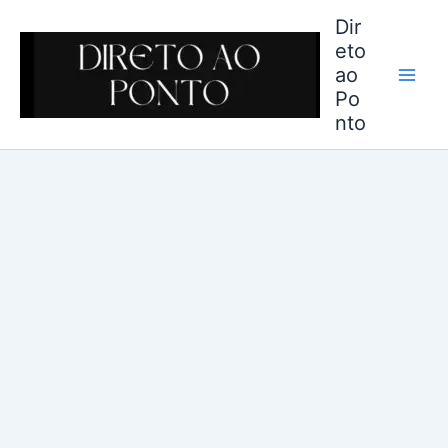
Ir
Dir
para
eto
o
ao
conteúdo
Po
nto