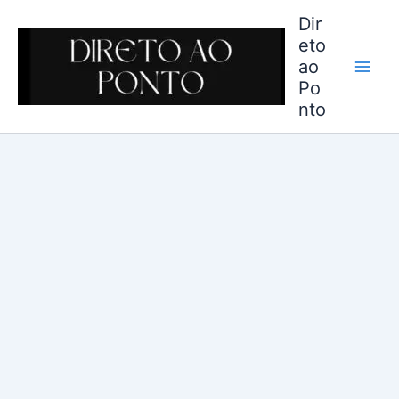
Ir
Dir
para
eto
o
ao
conteúdo
Po
nto