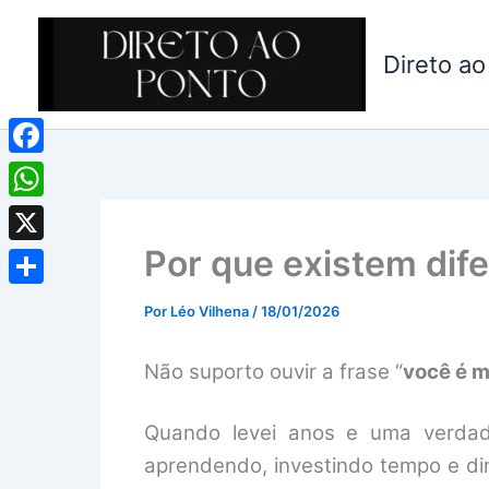
Ir
para
Direto ao
o
conteúdo
Facebook
WhatsApp
Por que existem dif
X
Share
Por
Léo Vilhena
/
18/01/2026
Não suporto ouvir a frase “
você é m
Quando levei anos e uma verdade
aprendendo, investindo tempo e din