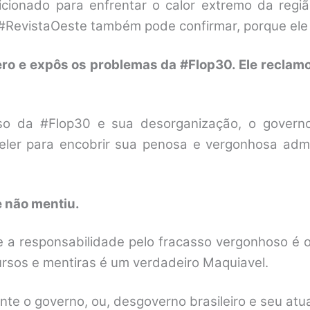
icionado para enfrentar o calor extremo da reg
 #RevistaOeste também pode confirmar, porque ele 
ero e expôs os problemas da #Flop30. Ele recla
so da #Flop30 e sua desorganização, o governo 
ler para encobrir sua penosa e vergonhosa admin
e não mentiu.
 responsabilidade pelo fracasso vergonhoso é o 
rsos e mentiras é um verdadeiro Maquiavel.
te o governo, ou, desgoverno brasileiro e seu atua