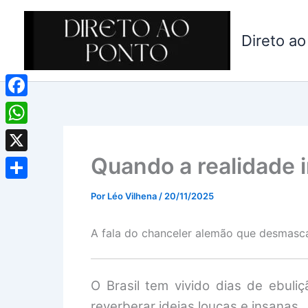
Ir
para
Direto ao
o
conteúdo
Facebook
WhatsApp
Quando a realidade 
X
Share
Por
Léo Vilhena
/
20/11/2025
A fala do chanceler alemão que desmascar
O Brasil tem vivido dias de ebuli
reverberar ideias loucas e insanas.