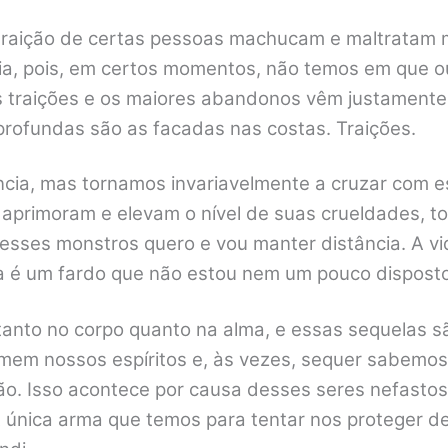
a traição de certas pessoas machucam e maltratam m
nia, pois, em certos momentos, não temos em que o
s traições e os maiores abandonos vêm justamente
profundas são as facadas nas costas. Traições.
ncia, mas tornamos invariavelmente a cruzar com 
rimoram e elevam o nível de suas crueldades, to
esses monstros quero e vou manter distância. A vid
a é um fardo que não estou nem um pouco disposto
anto no corpo quanto na alma, e essas sequelas s
mem nossos espíritos e, às vezes, sequer sabemos
ão. Isso acontece por causa desses seres nefast
 única arma que temos para tentar nos proteger d