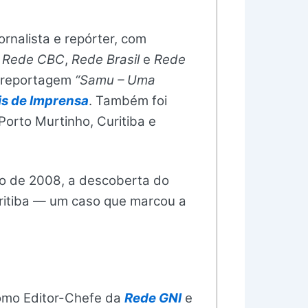
rnalista e repórter, com
,
Rede CBC
,
Rede Brasil
e
Rede
a reportagem
“Samu – Uma
ais de Imprensa
. Também foi
rto Murtinho, Curitiba e
bro de 2008, a descoberta do
ritiba — um caso que marcou a
como Editor-Chefe da
Rede GNI
e