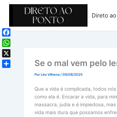
Ir
para
Direto ao
o
conteúdo
Facebook
WhatsApp
Se o mal vem pelo le
X
Share
Por
Léo Vilhena
/
09/08/2025
Que a vida é complicada, todos nós
como ela é. Encarar a vida, para mi
massacra, judia e é impiedosa, ma
vida mais dura que possamos enfre