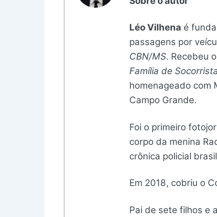
Sobre o autor
Léo Vilhena
é fundad
passagens por veíc
CBN/MS
. Recebeu o
Família de Socorrist
homenageado com Mo
Campo Grande.
Foi o primeiro fotoj
corpo da menina Raq
crônica policial brasil
Em 2018, cobriu o C
Pai de sete filhos 