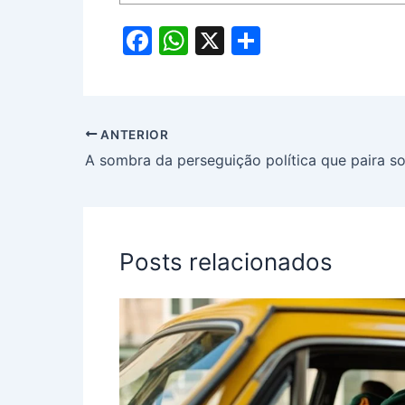
F
W
X
S
a
h
h
c
at
ar
e
s
e
ANTERIOR
b
A
A sombra da perseguição política que paira so
o
p
o
p
k
Posts relacionados