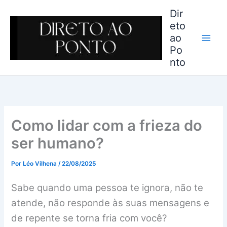
Ir
Dir
para
eto
o
ao
conteúdo
Po
nto
Como lidar com a frieza do
ser humano?
Por
Léo Vilhena
/
22/08/2025
Sabe quando uma pessoa te ignora, não te
atende, não responde às suas mensagens e
de repente se torna fria com você?