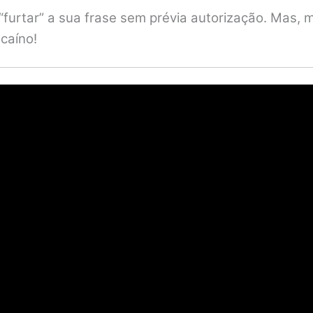
“furtar” a sua frase sem prévia autorização. Mas, 
scaíno!