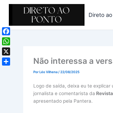
Ir
para
Direto ao
o
conteúdo
Facebook
WhatsApp
Não interessa a versã
X
Share
Por
Léo Vilhena
/
22/08/2025
Logo de saída, deixa eu te explicar 
jornalista e comentarista da
Revista
apresentado pela Pantera.