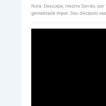
Nota: Desculpe, mestre Serrão, por 
genialidade ímpar. Seu discípulo va
Tocador
de
vídeo